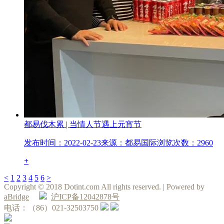
都易伐木累 | 当情人节遇上元宵节
发布时间：2022-02-23
来源：都易国际
浏览次数：2960
+
<
1
2
3
4
5
6
>
Copyright © 2018 Dotint.com All rights reserved. | Powered by
aBridge
沪ICP备12042878号
电话：（86）021-32503750