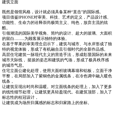
建筑立面
既然是领馆风格，设计就必须具备某种“直击”的国际感。
项目借鉴IPHONE对审美、科技、艺术的定义，产品设计感、
功能性、生命力的诠释崇尚极简主义、纯色，放弃主流的炫
酷。
引领潮流的国际美学视角、简约的设计、超大的玻璃、大面积
的留白……..为顾客展示独特的体验。
在基于苹果的审美理念启示下，建筑与城市、与水岸形成了独
特的视觉体验，形成了有机融合且引领时代的全新作品感。
高层住宅建筑一脉现代主义的营造手法，形成彰显国际的未来
城市天际线， 挺拔的姿态和建筑的气场，形成了极具秩序感
的城市气息。
住宅立面公建化处理，使用大面积玻璃幕墙和铝板，立面干净
平整，在局部加入了紫铜色的金属线条，在冷色调中融入暖色
线条，
让建筑呈现出时尚和温暖。对立面线条的处理上，加入了更多
的线性细节处理，让建筑更具轻盈现代。在建筑顶部，加入了
标志性的桂冠设计，
让建筑成为场所归属感的标志和归家路上的坐标。