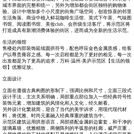
城市界面的完整和统一，另外为增加都会街区独特的购物体
验。设计中增加多个小尺度的街角广场空间，创造惊喜的邻里
生活角落。商业中植入鲜花咖啡生活馆、英式下午茶、气味图
书馆、阅读图书馆、美妆club、会所级生活客厅，将示范区将
打造成具有新潮消费体验的街区，进而成为全新的生活示范。
生活的领馆
售楼处内部装饰延续圆拱符号，配色呼应金色金属质感，给客
户以尊贵雍容之感。每一次启程都是为了更好的相见，每一次
出发都是为了更高的追求，万科·温州·美庐示范区【生活的领
馆】优雅绽放。
立面设计
立面在遵循古典构图的形制下，强调比例和尺寸，立面三段式
设计手法，主次关系明确，局部重点部位加入一些经典符号性
装饰元素，增加建筑的风情化和人文化，经久耐看。
另外设计化繁就简，迎合了当代的美学诉求，用现代现代材
料，将优雅、时尚元素融入经典厚重的建筑当中。
示范区建筑运用拱形语言，局部搭配金属斜边窗套，和干净的
玻璃幕墙，优雅精致，两侧阵列的半弧形的柱廊，威严庄重，