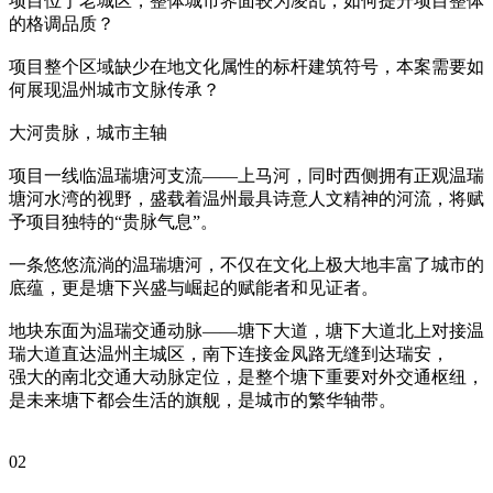
项目位于老城区，整体城市界面较为凌乱，如何提升项目整体
的格调品质？
项目整个区域缺少在地文化属性的标杆建筑符号，本案需要如
何展现温州城市文脉传承？
大河贵脉，城市主轴
项目一线临温瑞塘河支流——上马河，同时西侧拥有正观温瑞
塘河水湾的视野，盛载着温州最具诗意人文精神的河流，将赋
予项目独特的“贵脉气息”。
一条悠悠流淌的温瑞塘河，不仅在文化上极大地丰富了城市的
底蕴，更是塘下兴盛与崛起的赋能者和见证者。
地块东面为温瑞交通动脉——塘下大道，塘下大道北上对接温
瑞大道直达温州主城区，南下连接金凤路无缝到达瑞安，
强大的南北交通大动脉定位，是整个塘下重要对外交通枢纽，
是未来塘下都会生活的旗舰，是城市的繁华轴带。
02