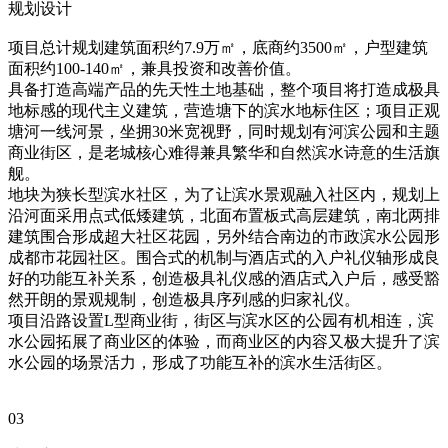
规划设计
项目总计规划建筑面积约7.9万㎡，底商约3500㎡，户型建筑
面积约100-140㎡，兼具投资和改善价值。
具备打造高端产品的先天性土地基础，整个项目将打造成极具
地标感的现代主义建筑，营造塘下的滨水地标住区；项目正观
塘河一线河景，坐拥30米宽视野，同时规划有河滨公园和主题
商业街区，是老城核心难得兼具繁华和自然滨水诗意的生活旗
舰。
地块为狭长型滨水社区，为了让滨水景观融入社区内，规划上
沿河面采用点式低矮建筑，北面布置板式高层建筑，南北两排
建筑围合形成超大社区花园，另外结合南边的市政滨水公园形
成都市花园社区。围合式的机制与酒店式的入户礼仪轴形成良
好的功能互补关系，创造极具礼仪感的酒店式入户后，感受豁
然开朗的景观规制，创造极具序列感的归家礼仪。
项目沿路设置L型商业街，街区与滨水区的公园有机相连，滨
水公园拓展了商业区的体验，而商业区的内容又极大提升了滨
水公园的场景活力，形成了功能互补的滨水生活街区。
03