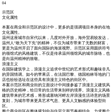
04
示范区
文化属性
本案在商业和示范区的设计中，更多的是强调项目本身的在地
文化属性。
温州这座城市自宋代以来，几度对外开放，海外贸易较发达，
温州人“敢为天下先”的精神，不仅为城市带来了无数的财富，
更是为温州开启了面向国际的海派视野。示范区采用圆拱符号
的领馆式的风格建筑，不仅是传承温州领馆风的城市脉络，也
是向温州精神的致敬。
浪漫主义
在国际建筑学上，浪漫主义追求中世纪的艺术形式和趣味非凡
的异国情调。如今的苹果店，在法国巴黎、德国柏林等地的门
店也纷纷选址在这些具有浪漫主义特色的街区中。
本案示范区和商业街的立面设计中间接参鉴了浪漫主义建筑风
格的历史精神，给日常的生活带来别样的境界。浪漫主义风格
建筑带来的艺术感，将形成塞纳河畔左岸浪漫生活诗意的场景
复刻，为城市带来更具艺术气息、更具人文触感的体验型街
区。
整个商业街区在整体规划中与住宅立面节奏相结合，力求整个