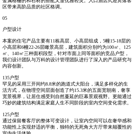
金属格栅的和石材的搭配又显优雅轻灵。入口酒店式迎宾落客
区带来高阶品质的社区格调。
05
户型设计
本案的住宅产品主要有11栋高层、小高层组成，5幢15-18层的
小高层和6幢22-26层瞰景高层，建筑面积分别约为100㎡、125
㎡、140㎡三种面积段型，针对市面上同等面积的竞品户型，
我们设计团队与万科的设计管理团队进行了深入的产品研究与
内容创新。
135户型
罕见的采用三开间约8.8米的跑道式大阳台，满足多样化的生
活方式，在物理空间层面创造了约15.3米的五面宽朝南，奢享
宽景视界，让居住感受到自然蔓延的巨幕景观视野。更能通过
巧妙的建筑结构满足家庭人生不同阶段的室内空间变化需求。
125户型
通过保留餐客厅的整体可变设计，让室内空间可以在奢华感和
功能性上实现舒适的平衡，独特的无死角大方厅带来颠覆性的
室内生活体验。